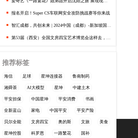
爱奇艺《一路繁花》姐弟团开启沈阳之旅 展现现代与传统碰撞
报名开启！Super CS车联网安全攻防挑战赛等你来战
智汇成都，共创未来 | 2024中国（成都）-新加坡国际科技对接交
第53届（西安）全国文房四宝艺术博览会这样去，攻略一文get！
推荐标签
海信
足球
星坤连接器
鲁南制药
湘舜茶
AI大模型
星坤
中建土木
平安担保
中国星坤
平安消费
书画
全新蓝山
家电
中国平安
平安产险
贝尔全能
文房四宝
奥的斯
文旅
美食
星坤控股
科罗恩
一路繁花
国补