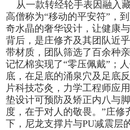
从一款转经轮手表因融入
高僧称为“移动的平安符”，
奇水晶的奢华设计，让健康
背后，是庄修齐及其团队近
带材质，团队筛选了百余种
记忆棉实现了“零压佩戴”；
底，在足底的涌泉穴及足底
片科技芯灸，力学工程师应
垫设计可预防及矫正内八与脚
度，在于对人的敬畏。”庄修
下，尼龙支撑片与PU减震层