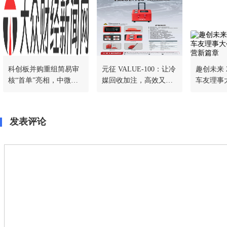
科创板并购重组简易审
元征 VALUE-100：让冷
趣创未来 
核“首单”亮相，中微公
媒回收加注，高效又省
车友理事
司收购杭州众硅交易提
心
运营新篇
交注册
发表评论