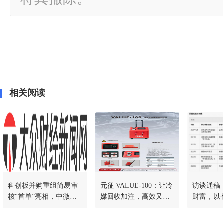
相关阅读
科创板并购重组简易审
元征 VALUE-100：让冷
访谈通稿
核“首单”亮相，中微公
媒回收加注，高效又省
财富，以
司收购杭州众硅交易提
心
交注册