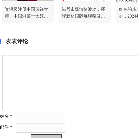
资深级注册中国烹饪大
港股市场情绪波动，环
红色的热
师、中国湘菜十大领袖
球新材国际展现稳健发
心，202
之一黄惠明
展，长期潜力值得关注
让这份爱
发表评论
姓名
*
邮件
*